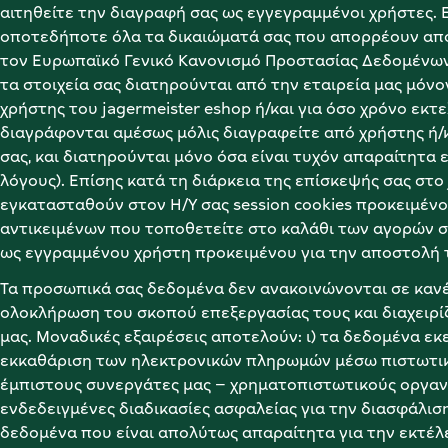
αιτηθείτε την διαγραφή σας ως εγγεγραμμένοι χρήστες. 
οποτεδήποτε όλα τα δικαιώματά σας που απορρέουν από τ
τον Ευρωπαϊκό Γενικό Κανονισμό Προστασίας Δεδομένων 
τα στοιχεία σας διατηρούνται από την εταιρεία μας μόνο
χρήστης του jagermeister eshop ή/και για όσο χρόνο εκτε
διαγράφονται αμέσως μόλις διαγραφείτε από χρήστης ή/κ
σας, και διατηρούνται μόνο όσα είναι τυχόν απαραίτητα ε
λόγους). Επίσης κατά τη διάρκεια της επίσκεψής σας στο 
εγκατασταθούν στον Η/Υ σας session cookies προκειμένο
αντικειμένων που τοποθετείτε στο καλάθι των αγορών σα
ως εγγραμμένου χρήστη προκειμένου για την αποστολή τ
Τα προσωπικά σας δεδομένα δεν ανακοινώνονται σε κανένα
ολοκλήρωση του σκοπού επεξεργασίας τους και διαχειρίζ
μας. Μοναδικές εξαιρέσεις αποτελούν: ι) τα δεδομένα εκ
εκκαθάριση των ηλεκτρονικών πληρωμών μέσω πιστωτική
έμπιστους συνεργάτες μας – χρηματοπιστωτικούς οργανι
ενδεδειγμένες διαδικασίες ασφαλείας για την διασφάλιση
δεδομένα που είναι απολύτως απαραίτητα για την εκτέλε