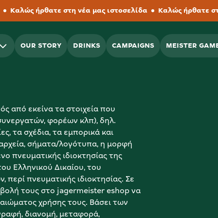
Καλώς ήρθατε στη νέα μας ιστοσελίδα
Καλώς ήρθατε στη ν
OUR STORY
DRINKS
CAMPAIGNS
MEISTER GAM
ός από εκείνα τα στοιχεία που 
συνεργατών, φορέων κλπ), δηλ. 
ς, τα σχέδια, τα εμπορικά και 
αρχεία, σήματα/λογότυπα, η μορφή 
ενο πνευματικής ιδιοκτησίας της 
ου Ελληνικού Δικαίου, του 
περί πνευματικής ιδιοκτησίας. Σε 
ολή τους στο jagermeister eshop να 
αιώματος χρήσης τους. Βάσει των 
ραφή, διανομή, μεταφορά, 