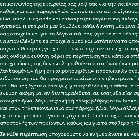
επικοινωνίας της εταιρείας μας μαζί σας για την εκτέλε
καθώς και των παραγγελιών, θα πρέπει να είστε σίγουροι 
είναι απολύτως ορθά και επίκαιρα (σε περίπτωση αλλαγ
σχετικά). Η εταιρεία μας λαμβάνει κάθε δυνατή μέριμνα 
σας στοιχεία και για το λόγο αυτό, σας ζητείτε στο τέλο
να επανελέγξετε τα στοιχεία αυτά και κατόπιν να τα αποσ
συγκατάθεσή σας για χρήση των στοιχείων που έχετε συμ
μας ουδεμία ευθύνη φέρει σε περίπτωση που κάποια από 
υποχρεώσεις της δεν εκπληρωθούν σωστά ή/και έγκαιρα 
λανθασμένων ή μη επικαιροποιημένων προσωπικών στοιχε
ειδοποίηση που θα πραγματοποιείται στην ηλεκτρονική 
που θα μας έχετε δώσει (λ.χ. για την έλλειψη διαθεσιμότ
έγκυρη ακόμη και αν δεν παραδίδεται σε εσάς εξαιτίας 
στοιχεία ή/και λόγω τεχνικής ή άλλης βλάβης στον διακομ
και στον τηλεπικονωνιακό σας πάροχο, ή/και λόγω αλλαγή
έχετε ενημερώσει εγκαίρως σχετικά). Το ίδιο ισχύει και γ
αποστολής των προϊόντων καθώς και για τα σταθερά τη
Σε κάθε περίπτωση υποχρεούστε να ενημερώνετε εκ νέου