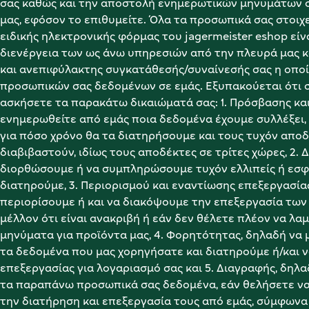
σας καθώς και την αποστολή ενημερωτικών μηνυμάτων σε
μας, εφόσον το επιθυμείτε. Όλα τα προσωπικά σας στοιχε
ειδικής ηλεκτρονικής φόρμας του jagermeister eshop είν
διενέργεια των ως άνω υπηρεσιών από την πλευρά μας κα
και ανεπιφύλακτης συγκατάθεσής/συναίνεσής σας η οποί
προσωπικών σας δεδομένων σε εμάς. Εξυπακούεται ότι σ
ασκήσετε τα παρακάτω δικαιώματά σας: 1. Πρόσβασης και
ενημερωθείτε από εμάς ποια δεδομένα έχουμε συλλέξει, γ
για πόσο χρόνο θα τα διατηρήσουμε και τους τυχόν αποδ
διαβιβαστούν, ιδίως τους αποδέκτες σε τρίτες χώρες, 2. 
διορθώσουμε ή να συμπληρώσουμε τυχόν ελλιπείς ή εσφ
διατηρούμε, 3. Περιορισμού και εναντίωσης επεξεργασίας
περιορίσουμε ή και να διακόψουμε την επεξεργασία των 
μέλλον ότι είναι ανακριβή ή εάν δεν θέλετε πλέον να λ
μηνύματα για προϊόντα μας, 4. Φορητότητας, δηλαδή να 
τα δεδομένα που μας χορηγήσατε και διατηρούμε ή/και ν
επεξεργασίας για λογαριασμό σας και 5. Διαγραφής, δηλ
τα παραπάνω προσωπικά σας δεδομένα, εάν θελήσετε να 
την διατήρηση και επεξεργασία τους από εμάς, σύμφωνα 