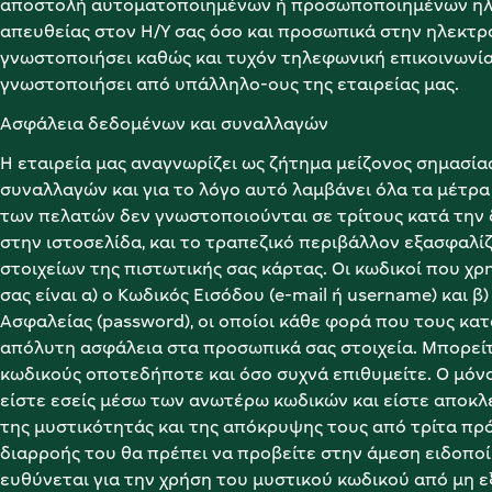
αποστολή αυτοματοποιημένων ή προσωποποιημένων ηλ
απευθείας στον Η/Υ σας όσο και προσωπικά στην ηλεκτρο
γνωστοποιήσει καθώς και τυχόν τηλεφωνική επικοινωνία
γνωστοποιήσει από υπάλληλο-ους της εταιρείας μας.
Ασφάλεια δεδομένων και συναλλαγών
Η εταιρεία μας αναγνωρίζει ως ζήτημα μείζονος σημασίας
συναλλαγών και για το λόγο αυτό λαμβάνει όλα τα μέτρα γ
των πελατών δεν γνωστοποιούνται σε τρίτους κατά την 
στην ιστοσελίδα, και το τραπεζικό περιβάλλον εξασφαλί
στοιχείων της πιστωτικής σας κάρτας. Οι κωδικοί που χρ
σας είναι α) ο Κωδικός Εισόδου (e-mail ή username) και 
Ασφαλείας (password), οι οποίοι κάθε φορά που τους κα
απόλυτη ασφάλεια στα προσωπικά σας στοιχεία. Μπορεί
κωδικούς οποτεδήποτε και όσο συχνά επιθυμείτε. Ο μόνο
είστε εσείς μέσω των ανωτέρω κωδικών και είστε αποκλε
της μυστικότητάς και της απόκρυψης τους από τρίτα πρ
διαρροής του θα πρέπει να προβείτε στην άμεση ειδοποίη
ευθύνεται για την χρήση του μυστικού κωδικού από μη 