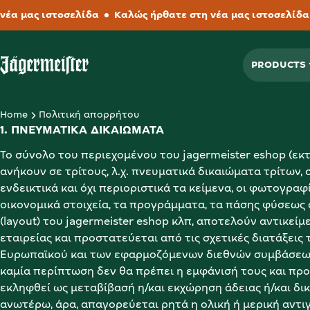
 μας ιστοσελίδα
Καλώς ήρθατε στη νέα μας ιστοσελίδα
PRODUCTS
Μετάβαση στην Αρχική Σελίδα
Home
Πολιτική απορρήτου
1. ΠΝΕΥΜΑΤΙΚΑ ΔΙΚΑΙΩΜΑΤΑ
Το σύνολο του περιεχομένου του jagermeister eshop (εκτ
ανήκουν σε τρίτους, λ.χ. πνευματικά δικαιώματα τρίτων, 
ενδεικτικά και όχι περιοριστικά τα κείμενα, οι φωτογραφίε
οικονομικά στοιχεία, τα προγράμματα, τα πάσης φύσεως 
(layout) του jagermeister eshop κλπ, αποτελούν αντικείμ
εταιρείας και προστατεύεται από τις σχετικές διατάξεις τ
Ευρωπαϊκού και των εφαρμοζόμενων διεθνών συμβάσεων, 
καμία περίπτωση δεν θα πρέπει η εμφάνισή τους και προβ
εκληφθεί ως μεταβίβασή η/και εκχώρηση άδειας ή/και δικ
ανωτέρω, άρα, απαγορεύεται ρητά η ολική ή μερική αντιγ